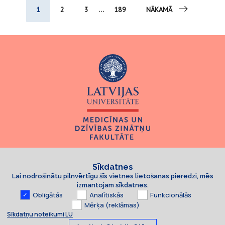
1
2
3
...
189
NĀKAMĀ
Sīkdatnes
Lai nodrošinātu pilnvērtīgu šīs vietnes lietošanas pieredzi, mēs
izmantojam sīkdatnes.
Obligātās
Analītiskās
Funkcionālās
Mērķa (reklāmas)
Sīkdatņu noteikumi LU