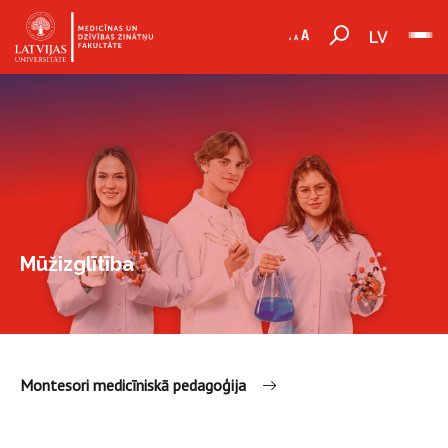
LV
Mūžizglītība
Montesori medicīniskā pedagoģija