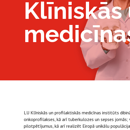
Klīniskās 
medicīnas
LU Klīniskās un profilaktiskās medicīnas institūts dibin
onkoprofilakses, kā arī tuberkulozes un sepses jomās; 
pilotpētījumus, kā arī realizēt Eiropā unikālu populāci