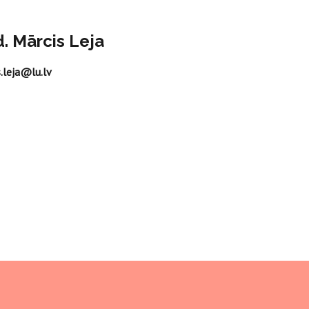
d. Mārcis Leja
.leja@lu.lv