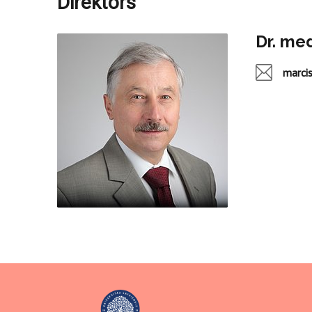
Direktors
Dr. me
marcis