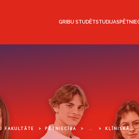
GRIBU STUDĒT
STUDIJAS
PĒTNIE
U FAKULTĀTE
PĒTNIECĪBA
...
KLĪNISKĀS UN PROFILAKTISKĀS MEDICĪNAS INSTITŪTS