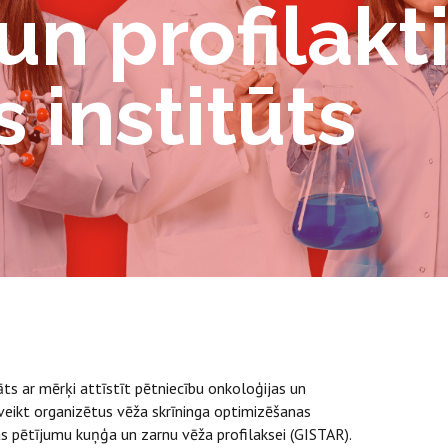
un profilakt
 institūts
āts ar mērķi attīstīt pētniecību onkoloģijas un
veikt organizētus vēža skrīninga optimizēšanas
jas pētījumu kuņģa un zarnu vēža profilaksei (GISTAR).