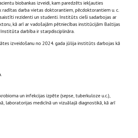
pacientu biobankas izveidi, kam paredzēts iekļauties
k radītas darba vietas doktorantiem, pēcdoktorantiem u. c.
istīti rezidenti un studenti. Institūts cieši sadarbojas ar
toru, kā arī ar vadošajām pētniecības institūcijām Baltijas
Institūta darbība ir starpdisciplināra.
ātes izveidošanu no 2024. gada jūlija institūts darbojas kā
.
krobioma un infekcijas izpēte (sepse, tuberkuloze u.c.),
ā, laboratorijas medicīnā un vizuālajā diagnostikā, kā arī