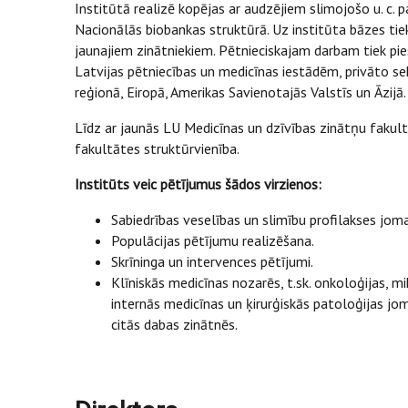
Institūtā realizē kopējas ar audzējiem slimojošo u. c. 
Nacionālās biobankas struktūrā. Uz institūta bāzes tie
jaunajiem zinātniekiem. Pētnieciskajam darbam tiek piesa
Latvijas pētniecības un medicīnas iestādēm, privāto sek
reģionā, Eiropā, Amerikas Savienotajās Valstīs un Āzijā. 
Līdz ar jaunās LU Medicīnas un dzīvības zinātņu fakult
fakultātes struktūrvienība.
Institūts veic pētījumus šādos virzienos:
Sabiedrības veselības un slimību profilakses joma
Populācijas pētījumu realizēšana.
Skrīninga un intervences pētījumi.
Klīniskās medicīnas nozarēs, t.sk. onkoloģijas, mi
internās medicīnas un ķirurģiskās patoloģijas jom
citās dabas zinātnēs.