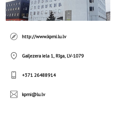
http://www.kpmi.lu.lv
Gaiļezera iela 1, Rīga, LV-1079
+371 26488914
kpmi@lu.lv