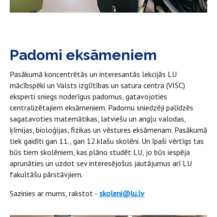
Padomi eksāmeniem
Pasākumā koncentrētās un interesantās lekcijās LU
mācībspēki un Valsts izglītības un satura centra (VISC)
eksperti sniegs noderīgus padomus, gatavojoties
centralizētajiem eksāmeniem. Padomu sniedzēji palīdzēs
sagatavoties matemātikas, latviešu un angļu valodas,
ķīmijas, bioloģijas, fizikas un vēstures eksāmenam. Pasākumā
tiek gaidīti gan 11., gan 12.klašu skolēni. Un īpaši vērtīgs tas
būs tiem skolēniem, kas plāno studēt LU, jo būs iespēja
aprunāties un uzdot sev interesējošus jautājumus arī LU
fakultāšu pārstāvjiem.
Sazinies ar mums, rakstot -
skoleni@lu.lv