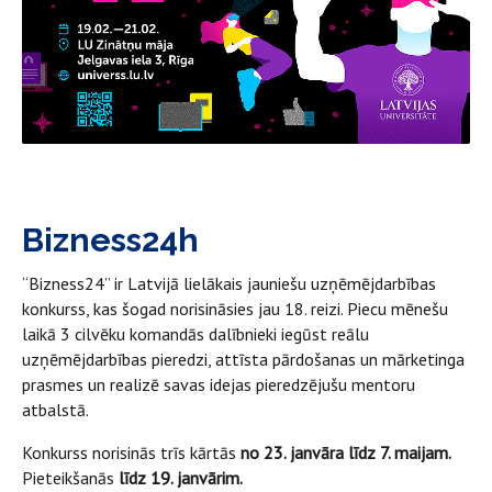
Bizness24h
“Bizness24” ir Latvijā lielākais jauniešu uzņēmējdarbības
konkurss, kas šogad norisināsies jau 18. reizi. Piecu mēnešu
laikā 3 cilvēku komandās dalībnieki iegūst reālu
uzņēmējdarbības pieredzi, attīsta pārdošanas un mārketinga
prasmes un realizē savas idejas pieredzējušu mentoru
atbalstā.
Konkurss norisinās trīs kārtās
no 23. janvāra līdz 7. maijam.
Pieteikšanās
līdz 19. janvārim.