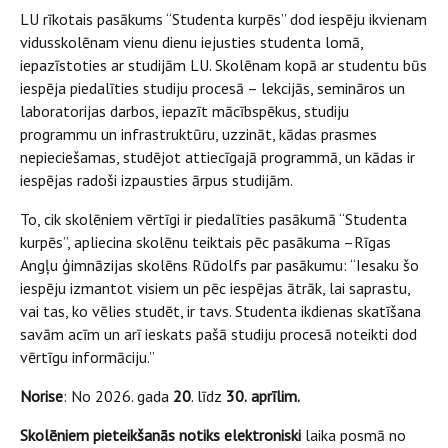
LU rīkotais pasākums “Studenta kurpēs” dod iespēju ikvienam
vidusskolēnam vienu dienu iejusties studenta lomā,
iepazīstoties ar studijām LU. Skolēnam kopā ar studentu būs
iespēja piedalīties studiju procesā – lekcijās, semināros un
laboratorijas darbos, iepazīt mācībspēkus, studiju
programmu un infrastruktūru, uzzināt, kādas prasmes
nepieciešamas, studējot attiecīgajā programmā, un kādas ir
iespējas radoši izpausties ārpus studijām.
To, cik skolēniem vērtīgi ir piedalīties pasākumā “Studenta
kurpēs”, apliecina skolēnu teiktais pēc pasākuma –Rīgas
Angļu ģimnāzijas skolēns Rūdolfs par pasākumu: “Iesaku šo
iespēju izmantot visiem un pēc iespējas ātrāk, lai saprastu,
vai tas, ko vēlies studēt, ir tavs. Studenta ikdienas skatīšana
savām acīm un arī ieskats pašā studiju procesā noteikti dod
vērtīgu informāciju.”
Norise
: No 2026. gada
20
. līdz
30.
aprīlim.
Skolēniem
pieteikšanās notiks elektroniski
laika posmā no