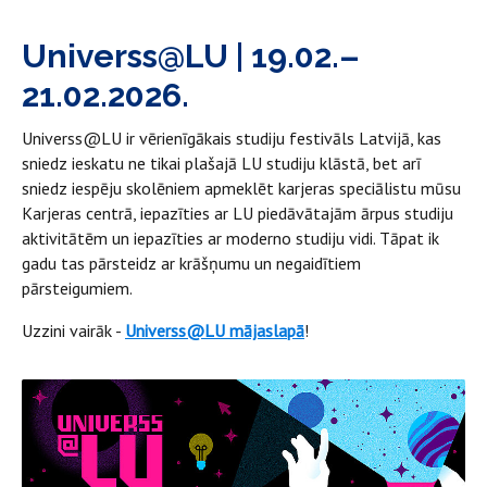
Universs@LU | 19.02.–
21.02.2026.
Universs@LU ir vērienīgākais studiju festivāls Latvijā, kas
sniedz ieskatu ne tikai plašajā LU studiju klāstā, bet arī
sniedz iespēju skolēniem apmeklēt karjeras speciālistu mūsu
Karjeras centrā, iepazīties ar LU piedāvātajām ārpus studiju
aktivitātēm un iepazīties ar moderno studiju vidi. Tāpat ik
gadu tas pārsteidz ar krāšņumu un negaidītiem
pārsteigumiem.
Uzzini vairāk -
Universs@LU mājaslapā
!