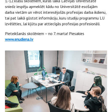
1.-12.klašu skolēniem, kuras laikā Latvijas Universitāte
sniedz iespēju apmeklēt kādu no Universitātē esošajām
darba vietām un vērot interesējošās profesijas darba ikdienu,
tai pat laikā gūstot informāciju, kuru studiju programmu LU
izvēlēties, lai kļūtu par attiecīgās profesijas profesionāli.
Pieteikšanās skolēniem – no 7. marta! Piesakies
www.enudiena.lv