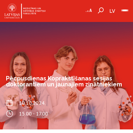
LV
Pēcpusdienas Koprakstīšanas sesijas
doktorantiem un jaunajiem zinātniekiem
10.10.2024.
15.00 - 17.00