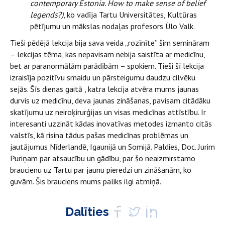
contemporary Estonia. How to make sense of belief
legends?)
, ko vadīja Tartu Universitātes, Kultūras
pētījumu un mākslas nodaļas profesors
Ülo Valk.
Tieši pēdējā lekcija bija sava veida „rozīnīte” šim semināram
– lekcijas tēma, kas nepavisam nebija saistīta ar medicīnu,
bet ar paranormālām parādībām – spokiem. Tieši šī lekcija
izraisīja pozitīvu smaidu un pārsteigumu daudzu cilvēku
sejās. Šīs dienas gaitā , katra lekcija atvēra mums jaunas
durvis uz medicīnu, deva jaunas zināšanas, pavisam citādāku
skatījumu uz neiroķirurģijas un visas medicīnas attīstību. Ir
interesanti uzzināt kādas inovatīvas metodes izmanto citās
valstīs, kā risina tādus pašas medicīnas problēmas un
jautājumus Nīderlandē, Igaunijā un Somijā. Paldies, Doc. Jurim
Puriņam par atsaucību un gādību, par šo neaizmirstamo
braucienu uz Tartu par jaunu pieredzi un zināšanām, ko
guvām. Šis brauciens mums paliks ilgi atmiņā.
Dalīties