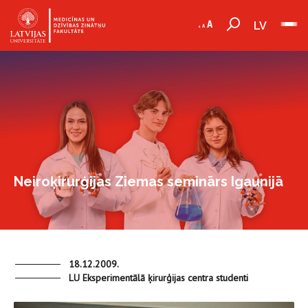
LV
Neiroķirurģijas Ziemas seminārs Igaunijā
18.12.2009.
LU Eksperimentālā ķirurģijas centra studenti