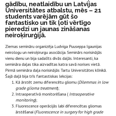
gādību, neatlaidību un Latvijas
Universitātes atbalstu, mēs – 21
students varējām gūt šo
fantastisko un tik ļoti vērtīgo
pieredzi un jaunas zināšanas
neiroķirurģijā.
Ziemas semināru organizēja Ludviga Puuseppa Igaunijas
neirologu un neiroķirurgu asociācija. Seminārs norisinājās
vienu dienu un bija sadalīts divās daļās. Interesanti, ka
semināra daļas tika aizvadītas katra savā norises vietā.
Pirmā semināra daļa norisinājās Tartu Universitātes klīnikā.
Šajā daļā bija trīs fantastiskas lekcijas:
Kā ārstēt zemu diferencētu gliomu (
Dilemmas in low
grade glioma treatment
);
Intraoperatīvā monitorēšana (
Intraoperative
monitoring
);
Fluorescence operācijās labi diferencētas gliomas
ārstēšanai (
Fluorescence in surgery for high grade