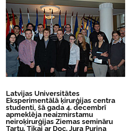
Latvijas Universitātes
Eksperimentālā ķirurģijas centra
studenti, šā gada 4. decembrī
apmeklēja neaizmirstamu
neiroķirurģijas Ziemas semināru
Tartu. Tikai ar Doc. Jura Puriņa