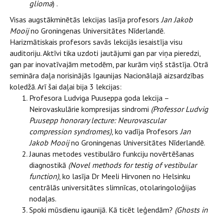
glioma
) .
Visas augstākminētās lekcijas lasīja profesors
Jan Jakob
Mooij
no Groningenas Universitātes Nīderlandē.
Harizmātiskais profesors savās lekcijās iesaistīja visu
auditoriju. Aktīvi tika uzdoti jautājumi gan par viņa pieredzi,
gan par inovatīvajām metodēm, par kurām viņš stāstīja. Otrā
semināra daļa norisinājās Igaunijas Nacionālajā aizsardzības
koledžā. Arī šai daļai bija 3 lekcijas:
Profesora Ludviga Puuseppa goda lekcija –
Neirovaskulārie kompresijas sindromi
(Professor Ludvig
Puusepp honorary lecture:
Neurovascular
compression syndromes)
, ko vadīja Profesors
Jan
Jakob Mooij
no Groningenas Universitātes Nīderlandē.
Jaunas metodes vestibulāro funkciju novērtēšanas
diagnostikā
(Novel methods for testig of vestibular
function)
, ko lasīja
Dr Meeli Hirvonen no Helsinku
centrālās universitātes slimnīcas, otolaringoloģijas
nodaļas.
Spoki mūsdienu igaunijā. Kā ticēt leģendām?
(Ghosts in