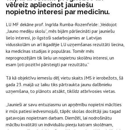
vēlreiz apliecinot jauniešu
nopietno interesi par medicīnu.
LU MF dekāne prof. Ingrīda Rumba-Rozenfelde: „Veidojot
„Jauno mediķu skolu”, mēs bijām pārliecināti par jauniešu
lielo interesi, jo ilgstoši sadarbojamies ar Latvijas
vidusskolām un arī ikgadējie LU uzņemšanas rezultāti liecina,
ka medicīnas studijas ir populāras. Tomēr mēs
neprognozējām tik lielu un nopietnu skolēnu interesi, un
esam ļoti pozitīvi pārsteigti par rezultātu.”
Tā kā objektīvu iemeslu dēļ vietu skaits JMS ir ierobežots, šā
gada 23. maijā uz laiku tiks pārtraukta jaunu dalībnieku
uzņemšana, to plānots atsākt, tiklīdz atbrīvosies vietas.
„Jaunieši ar savu entuziasmu un apņēmību nopietni mācīties
ir mūs patiesi iedvesmojuši, tāpēc skolas docētāji jau tagad
gatavojas nopietnam darbam. Diemžēl, lai nodrošinātu
mācību kvalitāti un individuālu pieeju katram skolēnam,