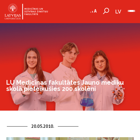
LV
LU Medicīnas fakultātes Jauno mediķu
skolā pieteikušies 200 skolēni
20.05.2010.