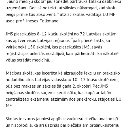
„Jauno mediķu skola” jau šonedēļ pārtrauks tālāku dalībnieku
uzņemšanu. Bet tā noteikti atsāksies nākamgad, kad skolu
beigs pirmie tās absolventi,” atzīst skolas vadītāja LU MF
asoc. prof. Ineses Folkmane.
JMS pieteikušies 8.-12. klašu skolēni no 72 Latvijas skolām,
kas aptver visus Latvijas reģionus. Īpaši priecē fakts, ka
vairāk nekā 150 skolēni, kas pieteikušies JMS, savās
reģistrācijas anketās norādījuši, ka ir pārliecināti, ka nākotnē
vēlas strādāt medicīnā.
Mācības skolā, kas iecerēta kā aizraujošs lekciju un praktisko
nodarbību cikls Latvijas vidusskolu 10. -12. klašu skolēniem,
būs bez maksas un sāksies šā gada 2. oktobrī. Pēc JMS
beigšanas skolēns saņems sertifikātu, kas kopā ar labām
centralizēto eksāmenu atzīmēm dos priekšroku, stājoties LU
MF.
Skolas ietvaros jaunieši apgūs ievadkursu cilvēka anatomijā
un histoloģijā, kā arī uzzinās par biežākajām orgānu-sistēmu