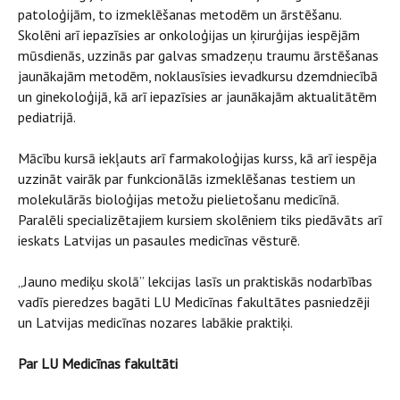
patoloģijām, to izmeklēšanas metodēm un ārstēšanu.
Skolēni arī iepazīsies ar onkoloģijas un ķirurģijas iespējām
mūsdienās, uzzinās par galvas smadzeņu traumu ārstēšanas
jaunākajām metodēm, noklausīsies ievadkursu dzemdniecībā
un ginekoloģijā, kā arī iepazīsies ar jaunākajām aktualitātēm
pediatrijā.
Mācību kursā iekļauts arī farmakoloģijas kurss, kā arī iespēja
uzzināt vairāk par funkcionālās izmeklēšanas testiem un
molekulārās bioloģijas metožu pielietošanu medicīnā.
Paralēli specializētajiem kursiem skolēniem tiks piedāvāts arī
ieskats Latvijas un pasaules medicīnas vēsturē.
„Jauno mediķu skolā” lekcijas lasīs un praktiskās nodarbības
vadīs pieredzes bagāti LU Medicīnas fakultātes pasniedzēji
un Latvijas medicīnas nozares labākie praktiķi.
Par LU Medicīnas fakultāti