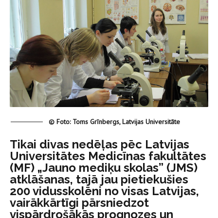
© Foto: Toms Grīnbergs, Latvijas Universitāte
Tikai divas nedēļas pēc Latvijas
Universitātes Medicīnas fakultātes
(MF) „Jauno mediķu skolas” (JMS)
atklāšanas, tajā jau pietiekušies
200 vidusskolēni no visas Latvijas,
vairākkārtīgi pārsniedzot
vispārdrošākās prognozes un