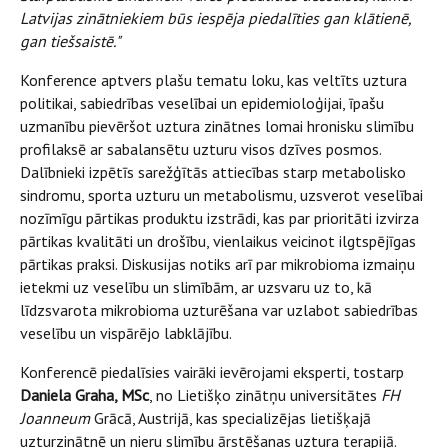
Latvijas zinātniekiem būs iespēja piedalīties gan klātienē,
gan tiešsaistē."
Konference aptvers plašu tematu loku, kas veltīts uztura
politikai, sabiedrības veselībai un epidemioloģijai, īpašu
uzmanību pievēršot uztura zinātnes lomai hronisku slimību
profilaksē ar sabalansētu uzturu visos dzīves posmos.
Dalībnieki izpētīs sarežģītās attiecības starp metabolisko
sindromu, sporta uzturu un metabolismu, uzsverot veselībai
nozīmīgu pārtikas produktu izstrādi, kas par prioritāti izvirza
pārtikas kvalitāti un drošību, vienlaikus veicinot ilgtspējīgas
pārtikas praksi. Diskusijas notiks arī par mikrobioma izmaiņu
ietekmi uz veselību un slimībām, ar uzsvaru uz to, kā
līdzsvarota mikrobioma uzturēšana var uzlabot sabiedrības
veselību un vispārējo labklājību.
Konferencē piedalīsies vairāki ievērojami eksperti, tostarp
Daniela Graha, MSc
, no Lietišķo zinātņu universitātes
FH
Joanneum
Grācā, Austrijā, kas specializējas lietišķajā
uzturzinātnē un nieru slimību ārstēšanas uztura terapijā.