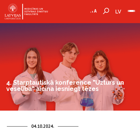
LV
4. Starptautiskā konference "Uzturs un
veselība" aicina iesniegt tēzes
04.10.2024.