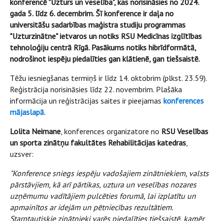
konferencē "Uzturs un veselība", kas norisināsies no 2024.
gada 5. līdz 6. decembrim. Šī konference ir daļa no
universitāšu sadarbības maģistra studiju programmas
"Uzturzinātne" ietvaros un notiks RSU Medicīnas izglītības
tehnoloģiju centrā Rīgā. Pasākums notiks hibrīdformātā,
nodrošinot iespēju piedalīties gan klātienē, gan tiešsaistē.
Tēžu iesniegšanas termiņš ir līdz 14. oktobrim (plkst. 23.59).
Reģistrācija norisināsies līdz 22. novembrim. Plašāka
informācija un reģistrācijas saites ir pieejamas
konferences
mājaslapā.
Lolita Neimane
, konferences organizatore no
RSU Veselības
un sporta zinātņu fakultātes Rehabilitācijas katedras
,
uzsver:
"Konference sniegs iespēju vadošajiem zinātniekiem, valsts
pārstāvjiem, kā arī pārtikas, uztura un veselības nozares
uzņēmumu vadītājiem pulcēties forumā, lai izplatītu un
apmainītos ar idejām un pētniecības rezultātiem.
Starptautiskie zinātnieki varēs piedalīties tiešsaistē, kamēr