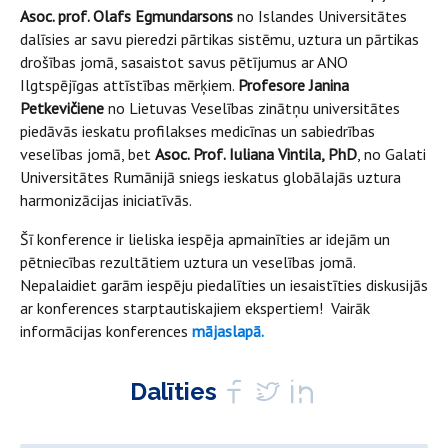
Asoc. prof. Olafs Egmundarsons
no Islandes Universitātes
dalīsies ar savu pieredzi pārtikas sistēmu, uztura un pārtikas
drošības jomā, sasaistot savus pētījumus ar ANO
Ilgtspējīgas attīstības mērķiem.
Profesore Janina
Petkevičiene
no Lietuvas Veselības zinātņu universitātes
piedāvās ieskatu profilakses medicīnas un sabiedrības
veselības jomā, bet
Asoc. Prof. Iuliana Vintila, PhD
, no Galati
Universitātes Rumānijā sniegs ieskatus globālajās uztura
harmonizācijas iniciatīvās.
Šī konference ir lieliska iespēja apmainīties ar idejām un
pētniecības rezultātiem uztura un veselības jomā.
Nepalaidiet garām iespēju piedalīties un iesaistīties diskusijās
ar konferences starptautiskajiem ekspertiem! Vairāk
informācijas konferences
mājaslapā.
Dalīties