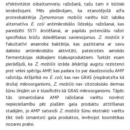
efektivitātei olbaltumvielu ražošanā, taču tam ir būtiski
ierobežojumi. Mēs piedāvājam, ka etanolējošā alfa
proteobaktērija
Zymomonas mobilis
varētu būt labāka
alternatīva
E. coli
antimikrobiālo līdzekļu ražošanai, kas
paredzēti SSTI ārstēšanai, ar papildu potenciālu ražot
specifiskus brūču dziedēšanas savienojumus.
Z. mobilis
ir
fakultatīvi anaeroba baktērija, kas pazīstama ar savu
dabisko antimikrobiālo aktivitāti, pateicoties aerobās
fermentācijas skābajiem blakusproduktiem. Turklāt esam
pierādījuši, ka
Z. mobilis
izrāda ārkārtīgi augstu rezistenci
pret virkni spēcīgu AMP, kas padara to par daudzsološu AMP
ražotāju. Atšķirībā no
E. coli
, kas nav GRAS (vispāratzīta kā
droša) mikroorganisms,
Z. mobilis
nav citotoksisks dermas
šūnu līnijām un ir klasificēts kā GRAS mikroorganisms. Tāpēc
tās izmantošana AMP ražošanai varētu novērst
nepieciešamību pēc plašām gala produktu attīrīšanas
stadijām, jo AMP saturoši
Z. mobilis
šūnu ekstrakti varētu
tikt tieši izmantoti gala produktos, ievērojot kosmētikas
nozares praksi.