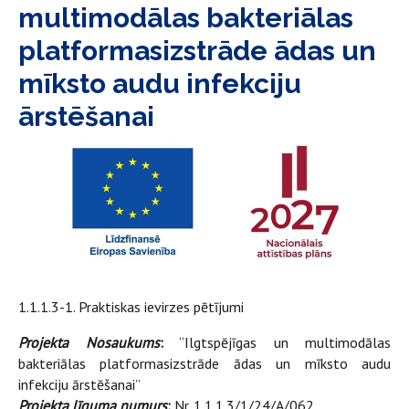
multimodālas bakteriālas
platformasizstrāde ādas un
mīksto audu infekciju
ārstēšanai
1.1.1.3-1. Praktiskas ievirzes pētījumi
Projekta Nosaukums
:
“Ilgtspējīgas un multimodālas
bakteriālas platformasizstrāde ādas un mīksto audu
infekciju ārstēšanai”
Projekta līguma numurs
:
Nr. 1.1.1.3/1/24/A/062