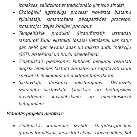
izmaksas, salīdzinot ar tradicionālo ķīmisko sintēzi.
Ekoloģiski ilgtspējīgs process: Novērsta bīstamu
šķīdinātāju izmantošana pēcapstrādes procesos,
izmantojot "zaļās ķīmijas" principus.
Terapeitiskie produkti (lizāti/filtrāti): Izstrādāti
raksturoti šūnu ekstrakti lokālai lietošanai, kas satur
gan AMP, gan levānu ādas un mīksto audu infekciju
(SSTI) ārstēšanai un brūču dziedēšanai.
Zinātniskais pienesums: Publicēti pētījumu rezultāti
augsta ietekmes faktora žurnālos un sagatavoti jauni
speciālisti (bakalaura un doktorantūras darbi).
Sastāvdaļu drošuma raksturojums: Detalizēts
izstrādāto sastāvdaļu ķīmiskais un bioloģiskais
novērtējums kosmētiskiem un medicīniskiem
lietojumiem.
Plānotās projekta darbības:
Zinātniskās komandas izveide: Starpdisciplināras
grupas formēšana, iesaistot Latvijas Universitātes, SIA