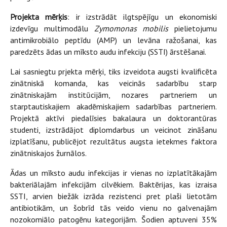
Projekta mērķis
: ir izstrādāt ilgtspējīgu un ekonomiski
izdevīgu multimodālu
Zymomonas mobilis
pielietojumu
antimikrobiālo peptīdu (AMP) un levāna ražošanai, kas
paredzēts ādas un mīksto audu infekciju (SSTI) ārstēšanai.
Lai sasniegtu prjekta mērķi, tiks izveidota augsti kvalificēta
zinātniskā komanda, kas veicinās sadarbību starp
zinātniskajām institūcijām, nozares partneriem un
starptautiskajiem akadēmiskajiem sadarbības partneriem.
Projektā aktīvi piedalīsies bakalaura un doktorantūras
studenti, izstrādājot diplomdarbus un veicinot zināšanu
izplatīšanu, publicējot rezultātus augsta ietekmes faktora
zinātniskajos žurnālos.
Ādas un mīksto audu infekcijas ir vienas no izplatītākajām
bakteriālajām infekcijām cilvēkiem. Baktērijas, kas izraisa
SSTI, arvien biežāk izrāda rezistenci pret plaši lietotām
antibiotikām, un šobrīd tās veido vienu no galvenajām
nozokomiālo patogēnu kategorijām. Šodien aptuveni 35%