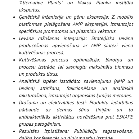
"Alternative Plants" un Maksa Planka institūta
ekspertus.
Ģenētiskā inženierija un gēnu ekspresija: Z. mobilis
platformas pielāgošana AMP ekspresijai, izmantojot
specifiskus promotorus un plazmīdu vektorus.
Levāna ražošanas integrācija: Stratēģiska levāna
producēšanas apvienošana ar AMP sintēzi vienā
kultivēšanas procesā.
Kultivēšanas procesu optimizācija: Barotņu un
procesu izstrāde, lai sasniegtu maksimālu biomasu
un produktu titrus.
Analītiskā izpēte: Izstrādāto savienojumu (AMP un
levāna) attīrīšana, frakcionēšana un analītiskā
raksturošana, izmantojot organiskās ķīmijas metodes.
Drošuma un efektivitātes testi: Produktu iedarbības
pārbaude uz dermas šūnu līnijām un to
antibakteriālās aktivitātes novērtēšana pret ESKAPE
grupas patogēniem.
Rezultātu izplatīšana: Publikāciju sagatavošana,
dalība konferencēs un diplomdarbu izstrāde.