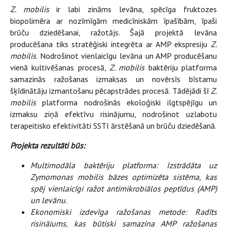
Z. mobilis
ir labi zināms levāna, spēcīga fruktozes
biopolimēra ar nozīmīgām medicīniskām īpašībām, īpaši
brūču dziedēšanai, ražotājs. Šajā projektā levāna
producēšana tiks stratēģiski integrēta ar AMP ekspresiju
Z.
mobilis
. Nodrošinot vienlaicīgu levāna un AMP producēšanu
vienā kultivēšanas procesā,
Z. mobilis
baktēriju platforma
samazinās ražošanas izmaksas un novērsīs bīstamu
šķīdinātāju izmantošanu pēcapstrādes procesā. Tādējādi šī
Z.
mobilis
platforma nodrošinās ekoloģiski ilgtspējīgu un
izmaksu ziņā efektīvu risinājumu, nodrošinot uzlabotu
terapeitisko efektivitāti SSTI ārstēšanā un brūču dziedēšanā.
Projekta rezultāti būs:
Multimodāla baktēriju platforma: Izstrādāta uz
Zymomonas mobilis bāzes optimizēta sistēma, kas
spēj vienlaicīgi ražot antimikrobiālos peptīdus (AMP)
un levānu.
Ekonomiski izdevīga ražošanas metode: Radīts
risinājums, kas būtiski samazina AMP ražošanas