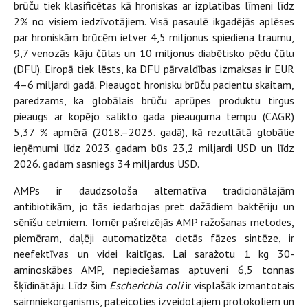
brūču tiek klasificētas kā hroniskas ar izplatības līmeni līdz
2% no visiem iedzīvotājiem. Visā pasaulē ikgadējās aplēses
par hroniskām brūcēm ietver 4,5 miljonus spiediena traumu,
9,7 venozās kāju čūlas un 10 miljonus diabētisko pēdu čūlu
(DFU). Eiropā tiek lēsts, ka DFU pārvaldības izmaksas ir EUR
4–6 miljardi gadā. Pieaugot hronisku brūču pacientu skaitam,
paredzams, ka globālais brūču aprūpes produktu tirgus
pieaugs ar kopējo salikto gada pieauguma tempu (CAGR)
5,37 % apmērā (2018.–2023. gadā), kā rezultātā globālie
ieņēmumi līdz 2023. gadam būs 23,2 miljardi USD un līdz
2026. gadam sasniegs 34 miljardus USD.
AMPs ir daudzsološa alternatīva tradicionālajām
antibiotikām, jo tās iedarbojas pret dažādiem baktēriju un
sēnīšu celmiem. Tomēr pašreizējās AMP ražošanas metodes,
piemēram, daļēji automatizēta cietās fāzes sintēze, ir
neefektīvas un videi kaitīgas. Lai saražotu 1 kg 30-
aminoskābes AMP, nepieciešamas aptuveni 6,5 tonnas
šķīdinātāju. Līdz šim
Escherichia coli
ir visplašāk izmantotais
saimniekorganisms, pateicoties izveidotajiem protokoliem un