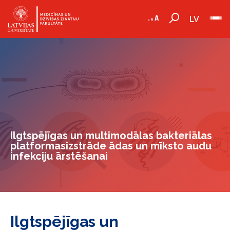
LV
Ilgtspējīgas un multimodālas bakteriālas
platformasizstrāde ādas un mīksto audu
infekciju ārstēšanai
Ilgtspējīgas un