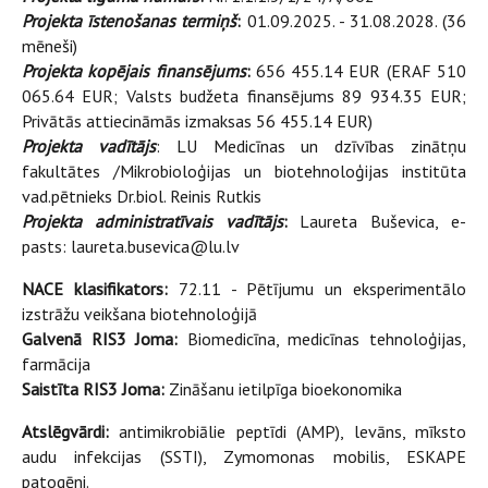
Projekta īstenošanas termiņš
:
01.09.2025. - 31.08.2028. (36
mēneši)
Projekta kopējais finansējums
:
656 455.14 EUR (ERAF 510
065.64 EUR; Valsts budžeta finansējums 89 934.35 EUR;
Privātās attiecināmās izmaksas 56 455.14 EUR)
Projekta vadītājs
: LU Medicīnas un dzīvības zinātņu
fakultātes /Mikrobioloģijas un biotehnoloģijas institūta
vad.pētnieks Dr.biol. Reinis Rutkis
Projekta administratīvais vadītājs
:
Laureta Buševica, e-
pasts: laureta.busevica@lu.lv
NACE klasifikators:
72.11 - Pētījumu un eksperimentālo
izstrāžu veikšana biotehnoloģijā
Galvenā RIS3 Joma:
Biomedicīna, medicīnas tehnoloģijas,
farmācija
Saistīta RIS3 Joma:
Zināšanu ietilpīga bioekonomika
Atslēgvārdi:
antimikrobiālie peptīdi (AMP), levāns, mīksto
audu infekcijas (SSTI), Zymomonas mobilis, ESKAPE
patogēni.