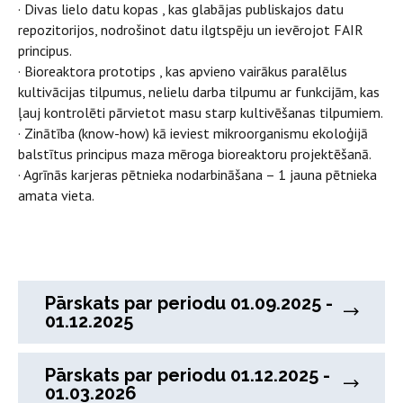
· Divas lielo datu kopas , kas glabājas publiskajos datu
repozitorijos, nodrošinot datu ilgtspēju un ievērojot FAIR
principus.
· Bioreaktora prototips , kas apvieno vairākus paralēlus
kultivācijas tilpumus, nelielu darba tilpumu ar funkcijām, kas
ļauj kontrolēti pārvietot masu starp kultivēšanas tilpumiem.
· Zinātība (know-how) kā ieviest mikroorganismu ekoloģijā
balstītus principus maza mēroga bioreaktoru projektēšanā.
· Agrīnās karjeras pētnieka nodarbināšana – 1 jauna pētnieka
amata vieta.
Pārskats par periodu 01.09.2025 -
01.12.2025
Pārskats par periodu 01.12.2025 -
01.03.2026