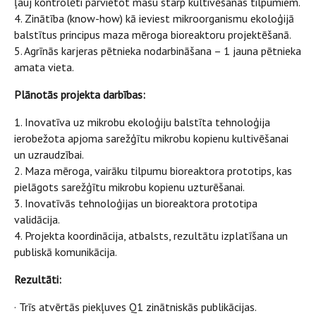
ļauj kontrolēti pārvietot masu starp kultivēšanas tilpumiem.
4. Zinātība (know-how) kā ieviest mikroorganismu ekoloģijā
balstītus principus maza mēroga bioreaktoru projektēšanā.
5. Agrīnās karjeras pētnieka nodarbināšana – 1 jauna pētnieka
amata vieta.
Plānotās projekta darbības:
1. Inovatīva uz mikrobu ekoloģiju balstīta tehnoloģija
ierobežota apjoma sarežģītu mikrobu kopienu kultivēšanai
un uzraudzībai.
2. Maza mēroga, vairāku tilpumu bioreaktora prototips, kas
pielāgots sarežģītu mikrobu kopienu uzturēšanai.
3. Inovatīvās tehnoloģijas un bioreaktora prototipa
validācija.
4. Projekta koordinācija, atbalsts, rezultātu izplatīšana un
publiskā komunikācija.
Rezultāti:
· Trīs atvērtās piekļuves Q1 zinātniskās publikācijas.