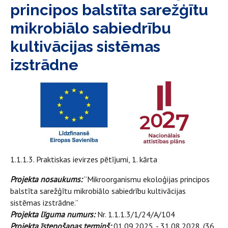
principos balstīta sarežģītu
mikrobiālo sabiedrību
kultivācijas sistēmas
izstrādne
1.1.1.3. Praktiskas ievirzes pētījumi, 1. kārta
Projekta nosaukums:
“Mikroorganismu ekoloģijas principos
balstīta sarežģītu mikrobiālo sabiedrību kultivācijas
sistēmas izstrādne.”
Projekta līguma numurs:
Nr. 1.1.1.3/1/24/A/104
Projekta īstenošanas termiņš:
01.09.2025. - 31.08.2028. (36