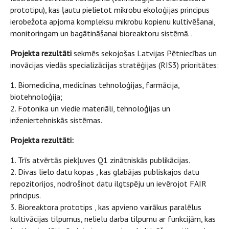
prototipu), kas ļautu pielietot mikrobu ekoloģijas principus
ierobežota apjoma kompleksu mikrobu kopienu kultivēšanai,
monitoringam un bagātināšanai bioreaktoru sistēmā. .
Projekta rezultāti
sekmēs sekojošas Latvijas Pētniecības un
inovācijas viedās specializācijas stratēģijas (RIS3) prioritātes:
1. Biomedicīna, medicīnas tehnoloģijas, farmācija,
biotehnoloģija;
2. Fotonika un viedie materiāli, tehnoloģijas un
inženiertehniskās sistēmas.
Projekta rezultāti:
1. Trīs atvērtās piekļuves Q1 zinātniskās publikācijas.
2. Divas lielo datu kopas , kas glabājas publiskajos datu
repozitorijos, nodrošinot datu ilgtspēju un ievērojot FAIR
principus.
3. Bioreaktora prototips , kas apvieno vairākus paralēlus
kultivācijas tilpumus, nelielu darba tilpumu ar funkcijām, kas