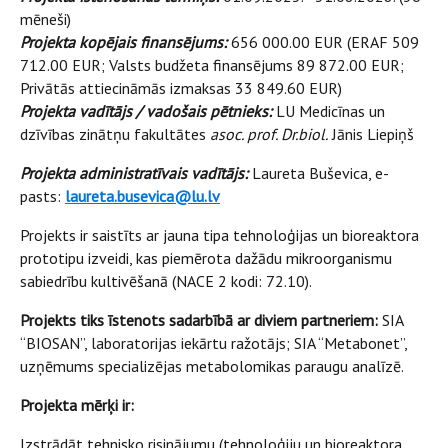
mēneši)
Projekta kopējais finansējums:
656 000.00 EUR (ERAF 509
712.00 EUR; Valsts budžeta finansējums 89 872.00 EUR;
Privātās attiecināmās izmaksas 33 849.60 EUR)
Projekta vadītājs / vadošais pētnieks:
LU Medicīnas un
dzīvības zinātņu fakultātes
asoc. prof. Dr.biol.
Jānis Liepiņš
Projekta administratīvais vadītājs:
Laureta Buševica, e-
pasts:
laureta.busevica@lu.lv
Projekts ir saistīts ar jauna tipa tehnoloģijas un bioreaktora
prototipu izveidi, kas piemērota dažādu mikroorganismu
sabiedrību kultivēšanā (NACE 2 kodi: 72.10).
Projekts tiks īstenots sadarbībā ar diviem partneriem:
SIA
“BIOSAN”, laboratorijas iekārtu ražotājs; SIA “Metabonet”,
uzņēmums specializējas metabolomikas paraugu analīzē.
Projekta mērķi ir:
Izstrādāt tehnisko risinājumu (tehnoloģiju un bioreaktora