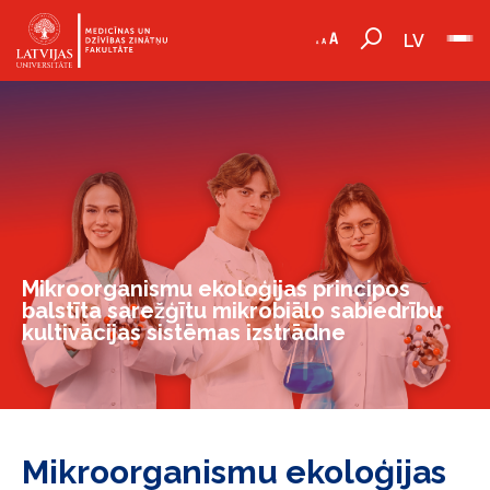
LV
Mikroorganismu ekoloģijas principos
balstīta sarežģītu mikrobiālo sabiedrību
kultivācijas sistēmas izstrādne
Mikroorganismu ekoloģijas