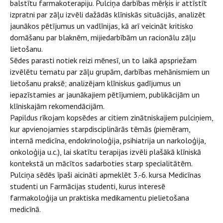
balstītu farmakoterapiju. Pulciņa darbības mērķis ir attīstīt
izpratni par zāļu izvēli dažādās klīniskās situācijās, analizēt
jaunākos pētījumus un vadlīnijas, kā arī veicināt kritisko
domāšanu par blaknēm, mijiedarbībām un racionālu zāļu
lietošanu.
Sēdes parasti notiek reizi mēnesī, un to laikā apspriežam
izvēlētu tematu par zāļu grupām, darbības mehānismiem un
lietošanu praksē; analizējam klīniskus gadījumus un
iepazīstamies ar jaunākajiem pētījumiem, publikācijām un
klīniskajām rekomendācijām.
Papildus rīkojam kopsēdes ar citiem zinātniskajiem pulciņiem,
kur apvienojamies starpdisciplinārās tēmās (piemēram,
internā medicīna, endokrinoloģija, psihiatrija un narkoloģija,
onkoloģija u.c.), lai skatītu terapijas izvēli plašākā klīniskā
kontekstā un mācītos sadarboties starp specialitātēm.
Pulciņa sēdēs īpaši aicināti apmeklēt 3.-6. kursa Medicīnas
studenti un Farmācijas studenti, kurus interesē
farmakoloģija un praktiska medikamentu pielietošana
medicīnā.