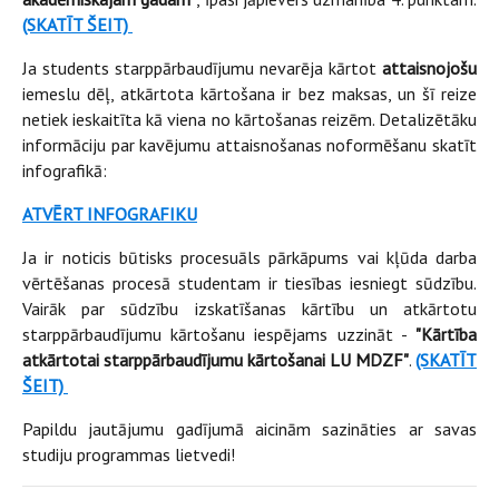
(SKATĪT ŠEIT)
Ja students starppārbaudījumu nevarēja kārtot
attaisnojošu
iemeslu dēļ, atkārtota kārtošana ir bez maksas, un šī reize
netiek ieskaitīta kā viena no kārtošanas reizēm. Detalizētāku
informāciju par kavējumu attaisnošanas noformēšanu skatīt
infografikā:
ATVĒRT INFOGRAFIKU
Ja ir noticis būtisks procesuāls pārkāpums vai kļūda darba
vērtēšanas procesā studentam ir tiesības iesniegt sūdzību.
Vairāk par sūdzību izskatīšanas kārtību un atkārtotu
starppārbaudījumu kārtošanu iespējams uzzināt -
"Kārtība
atkārtotai starppārbaudījumu kārtošanai LU MDZF"
.
(SKATĪT
ŠEIT)
Papildu jautājumu gadījumā aicinām sazināties ar savas
studiju programmas lietvedi!