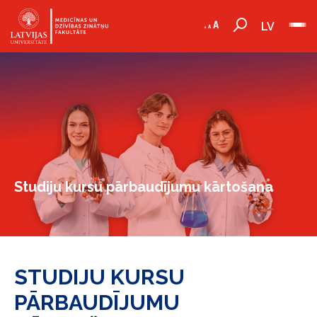
LV
Studiju kursu pārbaudījumu kārtošana
STUDIJU KURSU
PĀRBAUDĪJUMU