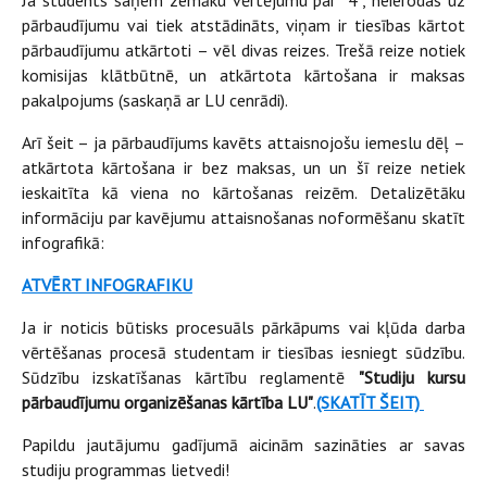
Ja students saņem zemāku vērtējumu par “4”, neierodas uz
pārbaudījumu vai tiek atstādināts, viņam ir tiesības kārtot
pārbaudījumu atkārtoti – vēl divas reizes. Trešā reize notiek
komisijas klātbūtnē, un atkārtota kārtošana ir maksas
pakalpojums (saskaņā ar LU cenrādi).
Arī šeit – ja pārbaudījums kavēts attaisnojošu iemeslu dēļ –
atkārtota kārtošana ir bez maksas, un un šī reize netiek
ieskaitīta kā viena no kārtošanas reizēm. Detalizētāku
informāciju par kavējumu attaisnošanas noformēšanu skatīt
infografikā:
ATVĒRT INFOGRAFIKU
Ja ir noticis būtisks procesuāls pārkāpums vai kļūda darba
vērtēšanas procesā studentam ir tiesības iesniegt sūdzību.
Sūdzību izskatīšanas kārtību reglamentē
"Studiju kursu
pārbaudījumu organizēšanas kārtība LU"
.
(SKATĪT ŠEIT)
Papildu jautājumu gadījumā aicinām sazināties ar savas
studiju programmas lietvedi!