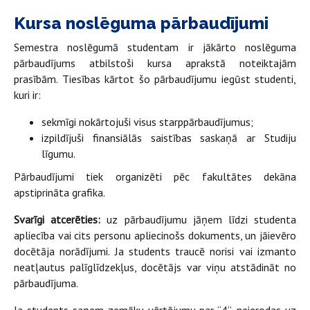
Kursa noslēguma pārbaudījumi
Semestra noslēgumā studentam ir jākārto noslēguma
pārbaudījums atbilstoši kursa aprakstā noteiktajām
prasībām. Tiesības kārtot šo pārbaudījumu iegūst studenti,
kuri ir:
sekmīgi nokārtojuši visus starppārbaudījumus;
izpildījuši finansiālās saistības saskaņā ar Studiju
līgumu.
Pārbaudījumi tiek organizēti pēc fakultātes dekāna
apstiprināta grafika.
Svarīgi atcerēties:
uz pārbaudījumu jāņem līdzi studenta
apliecība vai cits personu apliecinošs dokuments, un jāievēro
docētāja norādījumi. Ja students traucē norisi vai izmanto
neatļautus palīglīdzekļus, docētājs var viņu atstādināt no
pārbaudījuma.