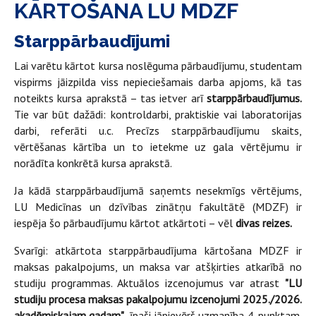
KĀRTOŠANA LU MDZF
Starppārbaudījumi
Lai varētu kārtot kursa noslēguma pārbaudījumu, studentam
vispirms jāizpilda viss nepieciešamais darba apjoms, kā tas
noteikts kursa aprakstā – tas ietver arī
starppārbaudījumus.
Tie var būt dažādi: kontroldarbi, praktiskie vai laboratorijas
darbi, referāti u.c. Precīzs starppārbaudījumu skaits,
vērtēšanas kārtība un to ietekme uz gala vērtējumu ir
norādīta konkrētā kursa aprakstā.
Ja kādā starppārbaudījumā saņemts nesekmīgs vērtējums,
LU Medicīnas un dzīvības zinātņu fakultātē (MDZF) ir
iespēja šo pārbaudījumu kārtot atkārtoti – vēl
divas reizes.
Svarīgi: atkārtota starppārbaudījuma kārtošana MDZF ir
maksas pakalpojums, un maksa var atšķirties atkarībā no
studiju programmas. Aktuālos izcenojumus var atrast
"LU
studiju procesa maksas pakalpojumu izcenojumi 2025./2026.
akadēmiskajam gadam"
, īpaši jāpievērš uzmanība 4. punktam.