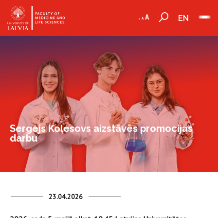
EN
Sergejs Koļesovs aizstāvēs promocijas
darbu
23.04.2026