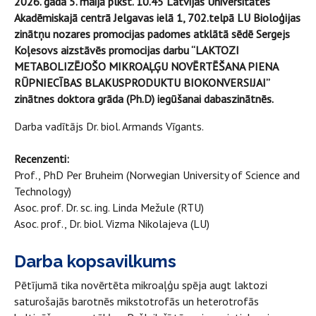
2026. gada 5. maijā plkst. 10.45 Latvijas Universitātes
Akadēmiskajā centrā Jelgavas ielā 1, 702.telpā LU Bioloģijas
zinātņu nozares promocijas padomes atklātā sēdē Sergejs
Koļesovs aizstāvēs promocijas darbu “LAKTOZI
METABOLIZĒJOŠO MIKROAĻĢU NOVĒRTĒŠANA PIENA
RŪPNIECĪBAS BLAKUSPRODUKTU BIOKONVERSIJAI”
zinātnes doktora grāda (Ph.D) iegūšanai dabaszinātnēs.
Darba vadītājs Dr. biol. Armands Vīgants.
Recenzenti:
Prof., PhD Per Bruheim (Norwegian University of Science and
Technology)
Asoc. prof. Dr. sc. ing. Linda Mežule (RTU)
Asoc. prof., Dr. biol. Vizma Nikolajeva (LU)
Darba kopsavilkums
Pētījumā tika novērtēta mikroaļģu spēja augt laktozi
saturošajās barotnēs mikstotrofās un heterotrofās