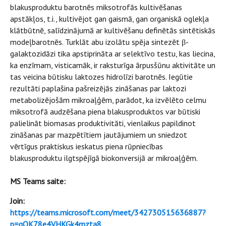
blakusproduktu barotnēs miksotrofās kultivēšanas
apstākļos, t.i., kultivējot gan gaismā, gan organiskā oglekļa
klātbūtnē, salīdzinājumā ar kultivēšanu definētās sintētiskās
modeļbarotnēs. Turklāt abu izolātu spēja sintezēt β-
galaktozidāzi tika apstiprināta ar selektīvo testu, kas liecina,
ka enzīmam, visticamāk, ir raksturīga ārpusšūnu aktivitāte un
tas veicina būtisku laktozes hidrolīzi barotnēs. Iegūtie
rezultāti paplašina pašreizējās zināšanas par laktozi
metabolizējošām mikroaļģēm, parādot, ka izvēlēto celmu
miksotrofā audzēšana piena blakusproduktos var būtiski
palielināt biomasas produktivitāti, vienlaikus papildinot
zināšanas par mazpētītiem jautājumiem un sniedzot
vērtīgus praktiskus ieskatus piena rūpniecības
blakusproduktu ilgtspējīgā biokonversijā ar mikroaļģēm.
MS Teams saite:
Join:
https://teams.microsoft.com/meet/342730515636887?
p=qOK78e4VHKGk4mzta8