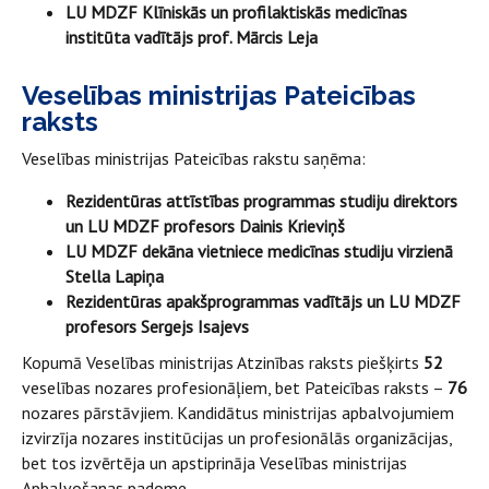
LU MDZF Klīniskās un profilaktiskās medicīnas
institūta vadītājs prof. Mārcis Leja
Veselības ministrijas Pateicības
raksts
Veselības ministrijas Pateicības rakstu saņēma:
Rezidentūras attīstības programmas studiju direktors
un LU MDZF profesors Dainis Krieviņš
LU MDZF dekāna vietniece medicīnas studiju virzienā
Stella Lapiņa
Rezidentūras apakšprogrammas vadītājs un LU MDZF
profesors Sergejs Isajevs
Kopumā Veselības ministrijas Atzinības raksts piešķirts
52
veselības nozares profesionāļiem, bet Pateicības raksts –
76
nozares pārstāvjiem. Kandidātus ministrijas apbalvojumiem
izvirzīja nozares institūcijas un profesionālās organizācijas,
bet tos izvērtēja un apstiprināja Veselības ministrijas
Apbalvošanas padome.