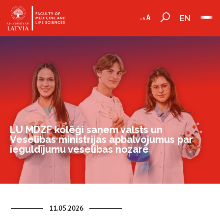
EN
LU MDZF kolēģi saņem valsts un
Veselības ministrijas apbalvojumus par
ieguldījumu veselības nozarē
11.05.2026