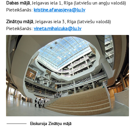
Dabas mājā
, Jelgavas iela 1, Rīga (latviešu un angļu valodā)
Pieteikšanās:
kristine.afanasjeva@lu.lv
Zinātņu mājā
, Jelgavas iela 3, Rīga (latviešu valodā)
Pieteikšanās:
vineta.mihalcuka@lu.lv
Ekskursija Zinātņu mājā