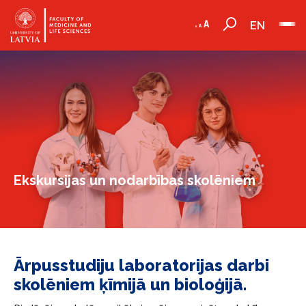
EN
Ekskursijas un nodarbības skolēniem
Ārpusstudiju laboratorijas darbi
skolēniem ķīmijā un bioloģijā.