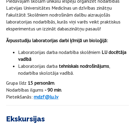
Piedāvājam skolām unikālu iespēju organizēt nodarbības
Latvijas Universitātes Medicīnas un dzīvības zinātņu
fakultātē. Skolēniem nodrošinām dalību aizraujošās
laboratorijas nodarbībās, kurās viņi varēs veikt praktiskus
eksperimentus un izzināt dabaszinātņu pasauli!
Ārpusstudiju laboratorijas darbi ķīmijā un bioloģijā:
Laboratorijas darba nodarbība skolēniem
LU docētāja
vadībā
Laboratorijas darba
tehniskais nodrošinājums
,
nodarbība skolotāja vadībā.
Grupa līdz
15 personām
.
Nodarbības ilgums
- 90 min
.
Pieteikšanās:
mdzf@lu.lv
Ekskursijas