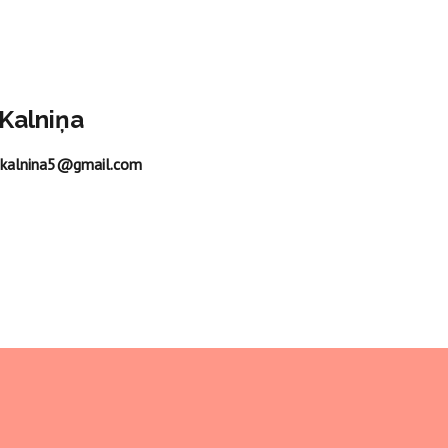
Kalniņa
e.kalnina5@gmail.com