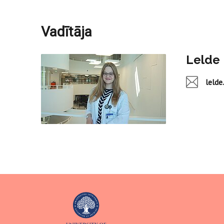
Vadītāja
Lelde 
leld