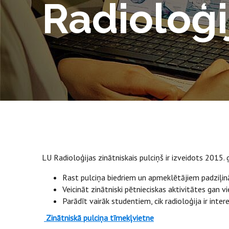
Radioloģi
LU Radioloģijas zinātniskais pulciņš ir izveidots 2015. 
Rast pulciņa biedriem un apmeklētājiem padziļinā
Veicināt zinātniski pētnieciskas aktivitātes gan 
Parādīt vairāk studentiem, cik radioloģija ir int
Zinātniskā pulciņa tīmekļvietne