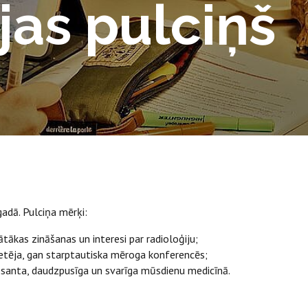
jas pulciņš
gadā. Pulciņa mērķi:
tākas zināšanas un interesi par radioloģiju;
vietēja, gan starptautiska mēroga konferencēs;
eresanta, daudzpusīga un svarīga mūsdienu medicīnā.