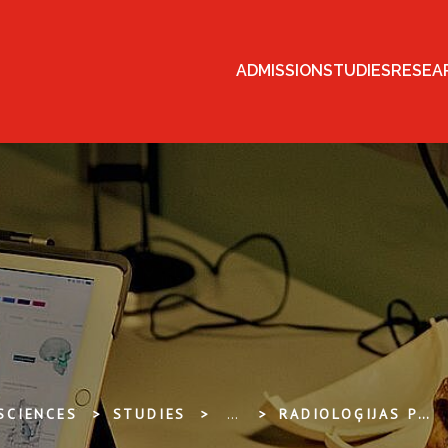
ADMISSION
STUDIES
RESEA
SCIENCES
STUDIES
...
RADIOLOĢIJAS PULCIŅŠ